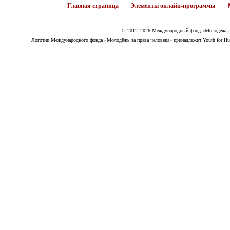
Главная страница
Элементы онлайн-программы
© 2012–2026 Международный фонд «Молодёжь за
Логотип Международного фонда «Молодёжь за права человека» принадлежит Youth for Hum