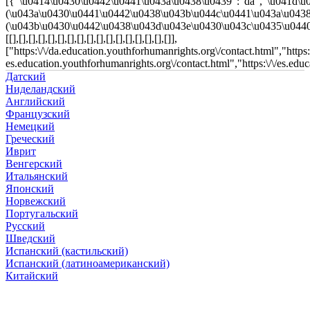
[{"\u0414\u0430\u0442\u0441\u043a\u0438\u0439":"da","\u041d\u
(\u043a\u0430\u0441\u0442\u0438\u043b\u044c\u0441\u043a\u0438
(\u043b\u0430\u0442\u0438\u043d\u043e\u0430\u043c\u0435\u0440
[[],[],[],[],[],[],[],[],[],[],[],[],[],[],[],[],[]],
["https:\/\/da.education.youthforhumanrights.org\/contact.html","https
es.education.youthforhumanrights.org\/contact.html","https:\/\/es.edu
Датский
Ниделандский
Английский
Французский
Немецкий
Греческий
Иврит
Венгерский
Итальянский
Японский
Норвежский
Португальский
Русский
Шведский
Испанский (кастильский)
Испанский (латиноамериканский)
Китайский