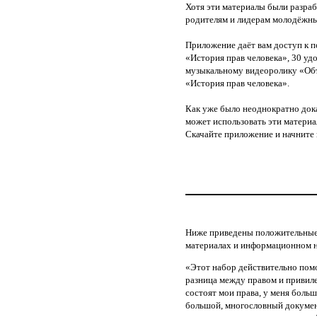
Хотя эти материалы были разраб
родителям и лидерам молодёжных
Приложение даёт вам доступ к 
«История прав человека»
, 30 у
музыкальному видеоролику «Объ
«История прав человека».
Как уже было неоднократно док
может использовать эти материа
Скачайте приложение и начните 
Ниже приведены положительные 
материалах и информационном н
«Этот набор действительно помо
разница между правом и привилег
состоят мои права, у меня больш
большой, многословный докумен