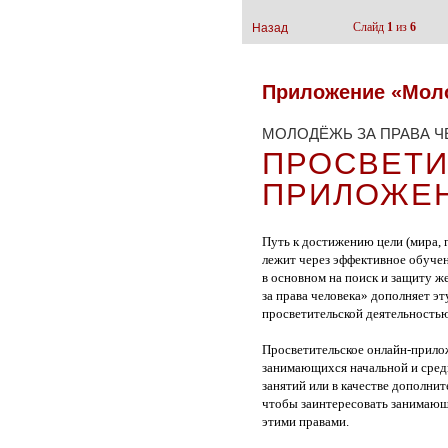
Слайд
1
из
6
Назад
Приложение «Моло
МОЛОДЁЖЬ ЗА ПРАВА Ч
ПРОСВЕТИ
ПРИЛОЖЕН
Путь к достижению цели (мира, г
лежит через эффективное обуче
в основном на поиск и защиту 
за права человека» дополняет э
просветительской деятельностью
Просветительское онлайн-прилож
занимающихся начальной и сред
занятий или в качестве дополни
чтобы заинтересовать занимающи
этими правами.