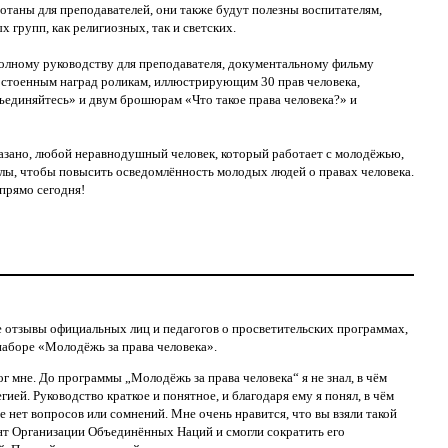
отаны для преподавателей, они также будут полезны воспитателям,
 групп, как религиозных, так и светских.
полному руководству для преподавателя, документальному фильму
достоенным наград роликам, иллюстрирующим 30 прав человека,
единяйтесь» и двум брошюрам «Что такое права человека?»
и
азано, любой неравнодушный человек, который работает с молодёжью,
лы, чтобы повысить осведомлённость молодых людей о правах человека.
прямо сегодня!
отзывы официальных лиц и педагогов о просветительских программах,
аборе «Молодёжь за права человека».
г мне. До программы „Молодёжь за права человека“ я не знал, в чём
ией. Руководство краткое и понятное, и благодаря ему я понял, в чём
е нет вопросов или сомнений. Мне очень нравится, что вы взяли такой
т Организации Объединённых Наций и смогли сократить его