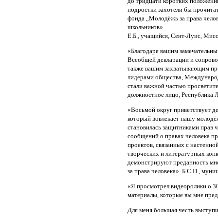
до тридцати коротких положений
подростки захотели бы прочитать
фонда „Молодёжь за права челове
школьников».
Е.Б., учащийся, Сент-Луис, Ми
«Благодаря вашим замечательны
Всеобщей декларации и сопрово
также вашим захватывающим про
лидерами общества, Международ
стали важной частью просветите
должностное лицо, Республика 
«Восьмой округ приветствует д
который вовлекает нашу молодёж
становилась защитниками прав ч
сообщений о правах человека п
проектов, связанных с настенн
творческих и литературных конк
демонстрируют преданность мн
за права человека». Б.С.П., му
«Я просмотрел видеоролики о 3
материалы, которые вы мне предо
Для меня большая честь выступ