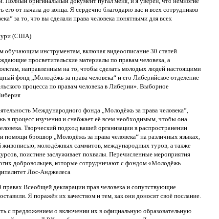
. Полный оригинальный документ пугал меня, и я уверен, что немногие
 его от начала до конца. Я сердечно благодарю вас и всех сотрудников
ка“ за то, что вы сделали права человека понятными для всех
ссури (США)
м обучающим инструментам, включая видеоописание 30 статей
ждающие просветительские материалы по правам человека, а
ектам, направленным на то, чтобы сделать молодых людей настоящими
ный фонд „Молодёжь за права человека“ и его Либерийское отделение
льского процесса по правам человека в Либерии». Выборное
Либерия
еятельность Международного фонда „Молодёжь за права человека“,
ь в процесс изучения и снабжает её всем необходимым, чтобы она
еловека. Творческий подход вашей организации в распространении
ри помощи брошюр „Молодёжь за права человека“ на различных языках,
ой живописью, молодёжных саммитов, международных туров, а также
урсов, поистине заслуживает похвалы.
Перечисленные мероприятия
огих добровольцев, которые сотрудничают с фондом «Молодёжь
ниципалитет Лос-Анджелеса
0 правах Всеобщей декларации прав человека и сопутствующие
ставили. Я поражён их качеством и тем, как они доносят своё послание.
ить с предложением о включении их в официальную образовательную